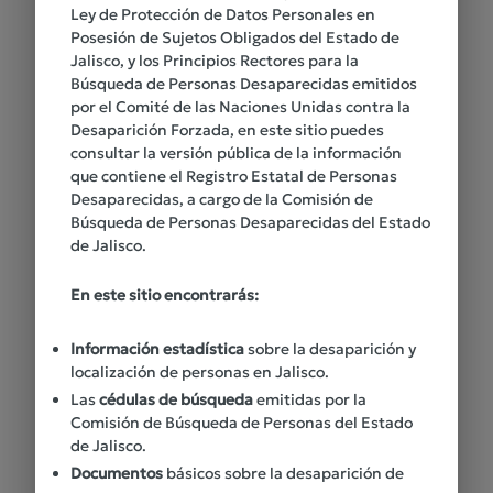
Sólo se publican las cédulas de personas
Ley de Protección de Datos Personales en
Posesión de Sujetos Obligados del Estado de
cuyas
familias autorizan que se haga
Jalisco, y los Principios Rectores para la
pública la información
Búsqueda de Personas Desaparecidas emitidos
por el Comité de las Naciones Unidas contra la
Una familia puede
solicitar que se
Desaparición Forzada, en este sitio puedes
suspenda la difusión de la cédula de su
consultar la versión pública de la información
familiar en cualquier momento
que contiene el Registro Estatal de Personas
Desaparecidas, a cargo de la Comisión de
Búsqueda de Personas Desaparecidas del Estado
Las cédulas emitidas en este sitio
cuentan
de Jalisco.
con un código QR para verificar su validez.
En este sitio encontrarás:
Información estadística
sobre la desaparición y
localización de personas en Jalisco.
Las
cédulas de búsqueda
emitidas por la
Comisión de Búsqueda de Personas del Estado
de Jalisco.
Documentos
básicos sobre la desaparición de