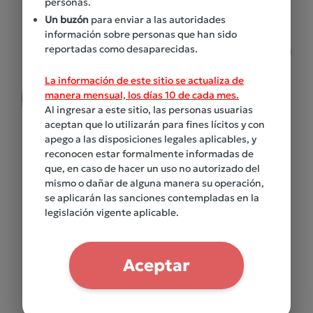
personas.
Un buzón
para enviar a las autoridades
información sobre personas que han sido
reportadas como desaparecidas.
La información de este sitio se actualiza de
manera mensual, los días 10 de cada mes.
Al ingresar a este sitio, las personas usuarias
aceptan que lo utilizarán para fines lícitos y con
apego a las disposiciones legales aplicables, y
reconocen estar formalmente informadas de
que, en caso de hacer un uso no autorizado del
mismo o dañar de alguna manera su operación,
se aplicarán las sanciones contempladas en la
legislación vigente aplicable.
¿Qué es el registro
Aceptar
Estatal de